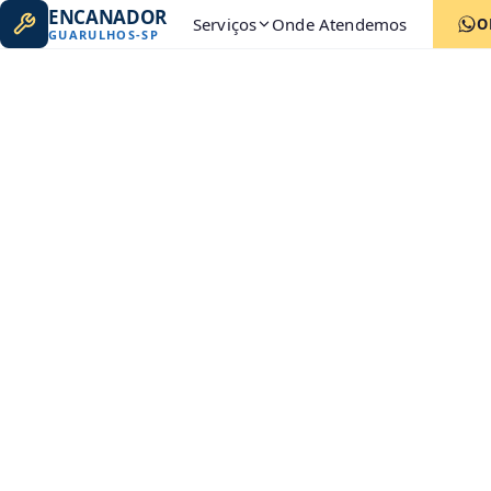
ENCANADOR
Serviços
Onde Atendemos
O
GUARULHOS
-
SP