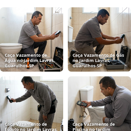
Caça Vazamento de
Caça Vazamento de Gás
Água no Jardim Lavras,
no Jardim Lavras,
Guarulhos‑SP
Guarulhos‑SP
Caça Vazamento de
Caça Vazamento de
Esgoto no Jardim Lavras,
Piscina no Jardim