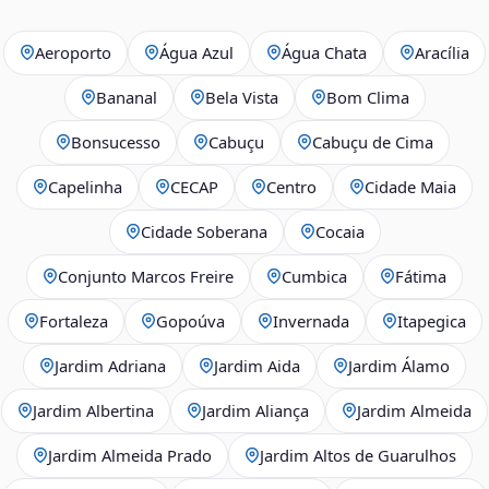
Aeroporto
Água Azul
Água Chata
Aracília
Bananal
Bela Vista
Bom Clima
Bonsucesso
Cabuçu
Cabuçu de Cima
Capelinha
CECAP
Centro
Cidade Maia
Cidade Soberana
Cocaia
Conjunto Marcos Freire
Cumbica
Fátima
Fortaleza
Gopoúva
Invernada
Itapegica
Jardim Adriana
Jardim Aida
Jardim Álamo
Jardim Albertina
Jardim Aliança
Jardim Almeida
Jardim Almeida Prado
Jardim Altos de Guarulhos