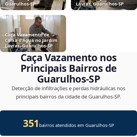
Guarulhos‑SP
Lavras, Guarulhos‑SP
Caça Vazamento de
Caixa d'Água no Jardim
Lavras, Guarulhos‑SP
Caça Vazamento nos
Principais Bairros de
Guarulhos‑SP
Detecção de infiltrações e perdas hidráulicas nos
principais bairros da cidade de Guarulhos‑SP.
351
bairros atendidos em Guarulhos-SP