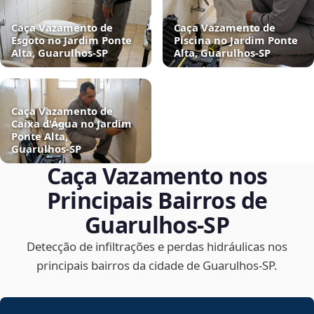
Caça Vazamento de
Caça Vazamento de
Esgoto no Jardim Ponte
Piscina no Jardim Ponte
Alta, Guarulhos‑SP
Alta, Guarulhos‑SP
Caça Vazamento de
Caixa d'Água no Jardim
Ponte Alta,
Guarulhos‑SP
Caça Vazamento nos
Principais Bairros de
Guarulhos‑SP
Detecção de infiltrações e perdas hidráulicas nos
principais bairros da cidade de Guarulhos‑SP.