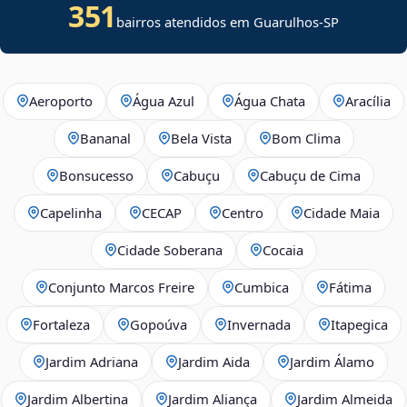
351
bairros atendidos em Guarulhos-SP
Aeroporto
Água Azul
Água Chata
Aracília
Bananal
Bela Vista
Bom Clima
Bonsucesso
Cabuçu
Cabuçu de Cima
Capelinha
CECAP
Centro
Cidade Maia
Cidade Soberana
Cocaia
Conjunto Marcos Freire
Cumbica
Fátima
Fortaleza
Gopoúva
Invernada
Itapegica
Jardim Adriana
Jardim Aida
Jardim Álamo
Jardim Albertina
Jardim Aliança
Jardim Almeida