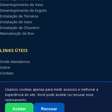
Desentupimento de Vaso
Desentupimento de Esgoto
Instalação de Torneira
Instalação de Vaso
Instalação de Chuveiro
Manutenção de Box
LINKS ÚTEIS
Onde Atendemos
Sobre
Contato
CONTATO
Usamos cookies apenas para medir acessos e melhorar a
experiência do site. Você pode aceitar ou recusar esse
rastreamento.
Atendimento em
Guarulhos
-
SP
e regiões parceiras
contato@encanadoremguarulhos.com.br
Aceitar
Recusar