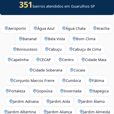
351
bairros atendidos em Guarulhos-SP
Aeroporto
Água Azul
Água Chata
Aracília
Bananal
Bela Vista
Bom Clima
Bonsucesso
Cabuçu
Cabuçu de Cima
Capelinha
CECAP
Centro
Cidade Maia
Cidade Soberana
Cocaia
Conjunto Marcos Freire
Cumbica
Fátima
Fortaleza
Gopoúva
Invernada
Itapegica
Jardim Adriana
Jardim Aida
Jardim Álamo
Jardim Albertina
Jardim Aliança
Jardim Almeida