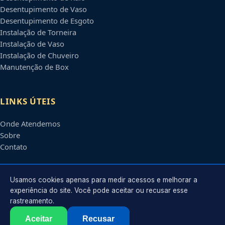
Desentupimento de Vaso
Desentupimento de Esgoto
Instalação de Torneira
Instalação de Vaso
Instalação de Chuveiro
Manutenção de Box
LINKS ÚTEIS
Onde Atendemos
Sobre
Contato
CONTATO
Usamos cookies apenas para medir acessos e melhorar a
experiência do site. Você pode aceitar ou recusar esse
rastreamento.
Atendimento em
Guarulhos
-
SP
e regiões parceiras
contato@encanadoremguarulhos.com.br
Aceitar
Recusar