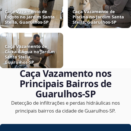
Caça Vazamento de
Caça Vazamento de
Esgoto no Jardim Santa
Piscina no Jardim Santa
Stella, Guarulhos‑SP
Stella, Guarulhos‑SP
Caça Vazamento de
Caixa d'Água no Jardim
Santa Stella,
Guarulhos‑SP
Caça Vazamento nos
Principais Bairros de
Guarulhos‑SP
Detecção de infiltrações e perdas hidráulicas nos
principais bairros da cidade de Guarulhos‑SP.