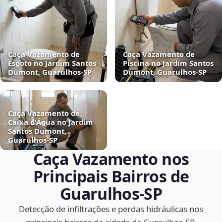
Caça Vazamento de
Caça Vazamento de
Esgoto no Jardim Santos
Piscina no Jardim Santos
Dumont, Guarulhos‑SP
Dumont, Guarulhos‑SP
Caça Vazamento de
Caixa d'Água no Jardim
Santos Dumont,
Guarulhos‑SP
Caça Vazamento nos
Principais Bairros de
Guarulhos‑SP
Detecção de infiltrações e perdas hidráulicas nos