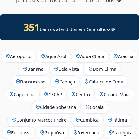
principais bairros da cidade de Guarulhos‑SP.
351
bairros atendidos em Guarulhos-SP
Aeroporto
Água Azul
Água Chata
Aracília
Bananal
Bela Vista
Bom Clima
Bonsucesso
Cabuçu
Cabuçu de Cima
Capelinha
CECAP
Centro
Cidade Maia
Cidade Soberana
Cocaia
Conjunto Marcos Freire
Cumbica
Fátima
Fortaleza
Gopoúva
Invernada
Itapegica