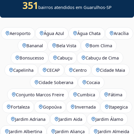
351
bairros atendidos em Guarulhos-SP
Aeroporto
Água Azul
Água Chata
Aracília
Bananal
Bela Vista
Bom Clima
Bonsucesso
Cabuçu
Cabuçu de Cima
Capelinha
CECAP
Centro
Cidade Maia
Cidade Soberana
Cocaia
Conjunto Marcos Freire
Cumbica
Fátima
Fortaleza
Gopoúva
Invernada
Itapegica
Jardim Adriana
Jardim Aida
Jardim Álamo
Jardim Albertina
Jardim Aliança
Jardim Almeida