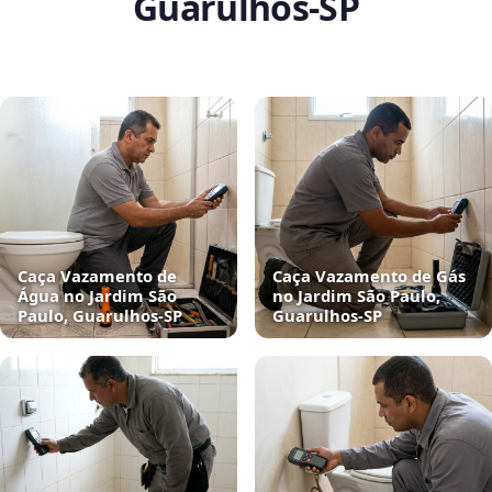
Guarulhos‑SP
Caça Vazamento de
Caça Vazamento de Gás
Água no Jardim São
no Jardim São Paulo,
Paulo, Guarulhos‑SP
Guarulhos‑SP