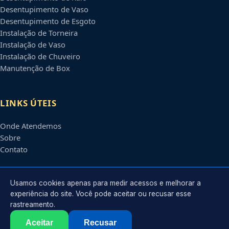
Desentupimento de Vaso
Desentupimento de Esgoto
Instalação de Torneira
Instalação de Vaso
Instalação de Chuveiro
Manutenção de Box
LINKS ÚTEIS
Onde Atendemos
Sobre
Contato
CONTATO
Usamos cookies apenas para medir acessos e melhorar a
experiência do site. Você pode aceitar ou recusar esse
rastreamento.
Atendimento em
Guarulhos
-
SP
e regiões parceiras
contato@encanadoremguarulhos.com.br
Aceitar
Recusar