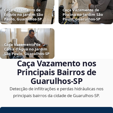
Caça Vazamento de
Caça Vazamento de
Esgoto no Jardim São
Piscina no Jardim São
Paulo, Guarulhos‑SP
Paulo, Guarulhos‑SP
Caça Vazamento de
Caixa d'Água no Jardim
São Paulo, Guarulhos‑SP
Caça Vazamento nos
Principais Bairros de
Guarulhos‑SP
Detecção de infiltrações e perdas hidráulicas nos
principais bairros da cidade de Guarulhos‑SP.