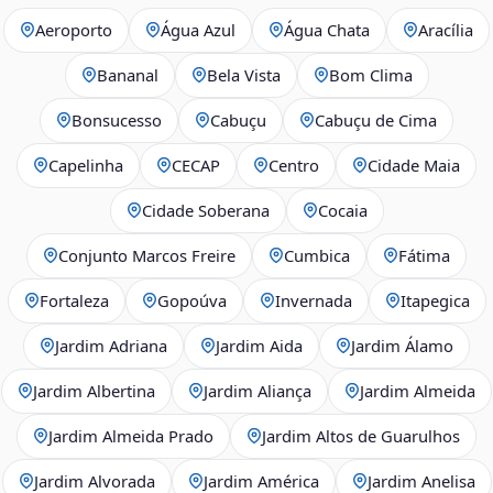
Aeroporto
Água Azul
Água Chata
Aracília
Bananal
Bela Vista
Bom Clima
Bonsucesso
Cabuçu
Cabuçu de Cima
Capelinha
CECAP
Centro
Cidade Maia
Cidade Soberana
Cocaia
Conjunto Marcos Freire
Cumbica
Fátima
Fortaleza
Gopoúva
Invernada
Itapegica
Jardim Adriana
Jardim Aida
Jardim Álamo
Jardim Albertina
Jardim Aliança
Jardim Almeida
Jardim Almeida Prado
Jardim Altos de Guarulhos
Jardim Alvorada
Jardim América
Jardim Anelisa