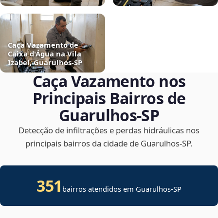
Caça Vazamento de
Caixa d'Água na Vila
Izabel, Guarulhos‑SP
Caça Vazamento nos
Principais Bairros de
Guarulhos‑SP
Detecção de infiltrações e perdas hidráulicas nos
principais bairros da cidade de Guarulhos‑SP.
351
bairros atendidos em Guarulhos-SP