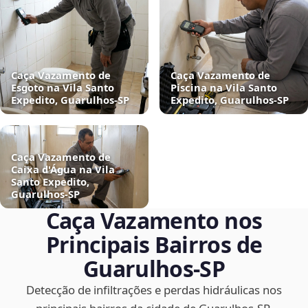
Caça Vazamento de
Caça Vazamento de
Esgoto na Vila Santo
Piscina na Vila Santo
Expedito, Guarulhos‑SP
Expedito, Guarulhos‑SP
Caça Vazamento de
Caixa d'Água na Vila
Santo Expedito,
Guarulhos‑SP
Caça Vazamento nos
Principais Bairros de
Guarulhos‑SP
Detecção de infiltrações e perdas hidráulicas nos