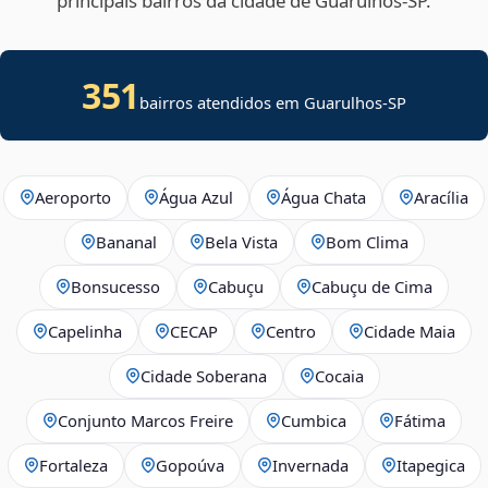
principais bairros da cidade de Guarulhos‑SP.
351
bairros atendidos em Guarulhos-SP
Aeroporto
Água Azul
Água Chata
Aracília
Bananal
Bela Vista
Bom Clima
Bonsucesso
Cabuçu
Cabuçu de Cima
Capelinha
CECAP
Centro
Cidade Maia
Cidade Soberana
Cocaia
Conjunto Marcos Freire
Cumbica
Fátima
Fortaleza
Gopoúva
Invernada
Itapegica