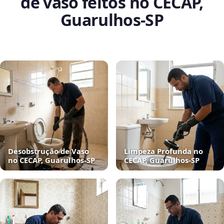
de vaso feitos no CECAP,
Guarulhos‑SP
Desobstrução de Vaso
Limpeza Profunda no
no CECAP, Guarulhos‑SP
CECAP, Guarulhos‑SP