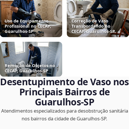
Uso de Equipamento
Correção de Vaso
Profissional no CECAP,
Transbordando no
Guarulhos‑SP
CECAP, Guarulhos‑SP
Remoção de Objetos no
CECAP, Guarulhos‑SP
Desentupimento de Vaso nos
Principais Bairros de
Guarulhos‑SP
Atendimentos especializados para desobstrução sanitária
nos bairros da cidade de Guarulhos‑SP.