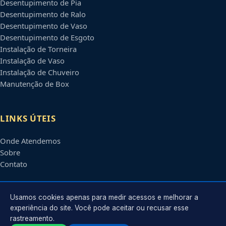
Desentupimento de Pia
Desentupimento de Ralo
Desentupimento de Vaso
Desentupimento de Esgoto
Instalação de Torneira
Instalação de Vaso
Instalação de Chuveiro
Manutenção de Box
LINKS ÚTEIS
Onde Atendemos
Sobre
Contato
CONTATO
Usamos cookies apenas para medir acessos e melhorar a
experiência do site. Você pode aceitar ou recusar esse
rastreamento.
Atendimento em
Guarulhos
-
SP
e regiões parceiras