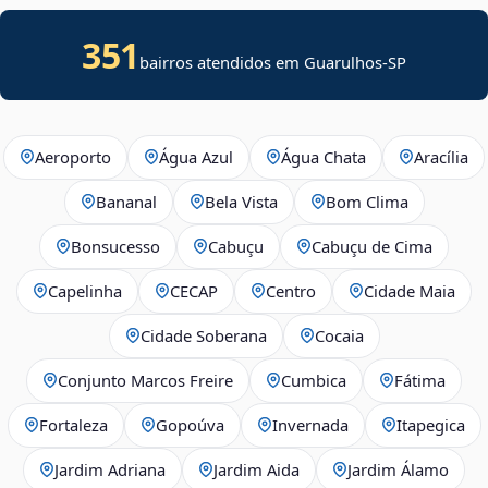
351
bairros atendidos em Guarulhos-SP
Aeroporto
Água Azul
Água Chata
Aracília
Bananal
Bela Vista
Bom Clima
Bonsucesso
Cabuçu
Cabuçu de Cima
Capelinha
CECAP
Centro
Cidade Maia
Cidade Soberana
Cocaia
Conjunto Marcos Freire
Cumbica
Fátima
Fortaleza
Gopoúva
Invernada
Itapegica
Jardim Adriana
Jardim Aida
Jardim Álamo