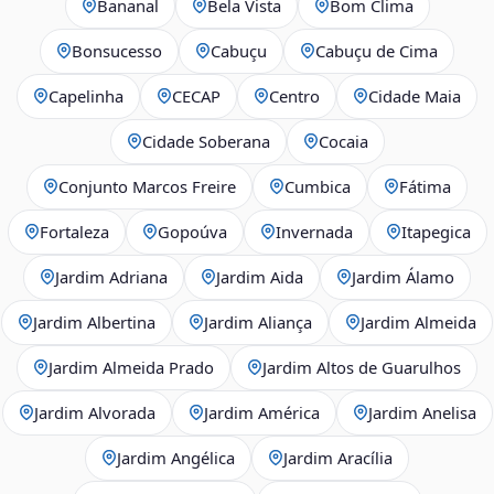
Bananal
Bela Vista
Bom Clima
Bonsucesso
Cabuçu
Cabuçu de Cima
Capelinha
CECAP
Centro
Cidade Maia
Cidade Soberana
Cocaia
Conjunto Marcos Freire
Cumbica
Fátima
Fortaleza
Gopoúva
Invernada
Itapegica
Jardim Adriana
Jardim Aida
Jardim Álamo
Jardim Albertina
Jardim Aliança
Jardim Almeida
Jardim Almeida Prado
Jardim Altos de Guarulhos
Jardim Alvorada
Jardim América
Jardim Anelisa
Jardim Angélica
Jardim Aracília