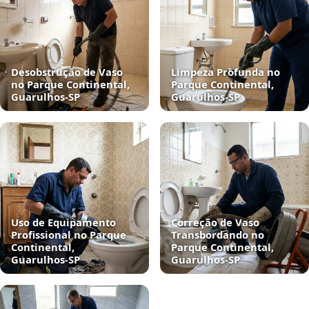
Desobstrução de Vaso
Limpeza Profunda no
no Parque Continental,
Parque Continental,
Guarulhos‑SP
Guarulhos‑SP
Uso de Equipamento
Correção de Vaso
Profissional no Parque
Transbordando no
Continental,
Parque Continental,
Guarulhos‑SP
Guarulhos‑SP