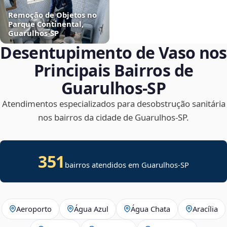
Remoção de Objetos no
Parque Continental,
Guarulhos‑SP
Desentupimento de Vaso nos
Principais Bairros de
Guarulhos‑SP
Atendimentos especializados para desobstrução sanitária
nos bairros da cidade de Guarulhos‑SP.
351
bairros atendidos em Guarulhos-SP
Aeroporto
Água Azul
Água Chata
Aracília