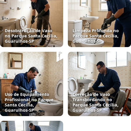
Desobstrução de Vaso
Limpeza Profunda no
no Parque Santa Cecília,
Parque Santa Cecília,
Guarulhos‑SP
Guarulhos‑SP
Uso de Equipamento
Correção de Vaso
Profissional no Parque
Transbordando no
Santa Cecília,
Parque Santa Cecília,
Guarulhos‑SP
Guarulhos‑SP