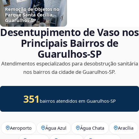
Remoção de Objetos no
Parque Santa Cecília,
Guarulhos‑SP
Desentupimento de Vaso nos
Principais Bairros de
Guarulhos‑SP
Atendimentos especializados para desobstrução sanitária
nos bairros da cidade de Guarulhos‑SP.
351
bairros atendidos em Guarulhos-SP
Aeroporto
Água Azul
Água Chata
Aracília