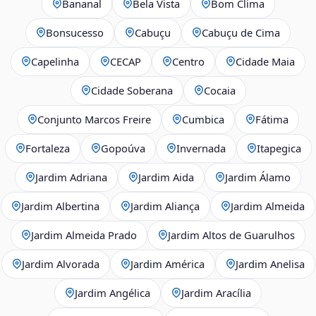
Bananal
Bela Vista
Bom Clima
Bonsucesso
Cabuçu
Cabuçu de Cima
Capelinha
CECAP
Centro
Cidade Maia
Cidade Soberana
Cocaia
Conjunto Marcos Freire
Cumbica
Fátima
Fortaleza
Gopoúva
Invernada
Itapegica
Jardim Adriana
Jardim Aida
Jardim Álamo
Jardim Albertina
Jardim Aliança
Jardim Almeida
Jardim Almeida Prado
Jardim Altos de Guarulhos
Jardim Alvorada
Jardim América
Jardim Anelisa
Jardim Angélica
Jardim Aracília