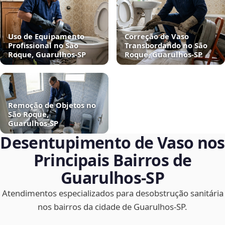
Uso de Equipamento
Correção de Vaso
Profissional no São
Transbordando no São
Roque, Guarulhos‑SP
Roque, Guarulhos‑SP
Remoção de Objetos no
São Roque,
Guarulhos‑SP
Desentupimento de Vaso nos
Principais Bairros de
Guarulhos‑SP
Atendimentos especializados para desobstrução sanitária
nos bairros da cidade de Guarulhos‑SP.