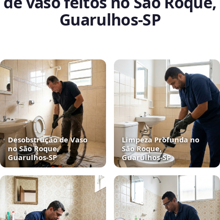
de vaso feitos no São Roque,
Guarulhos‑SP
Desobstrução de Vaso
Limpeza Profunda no
no São Roque,
São Roque,
Guarulhos‑SP
Guarulhos‑SP