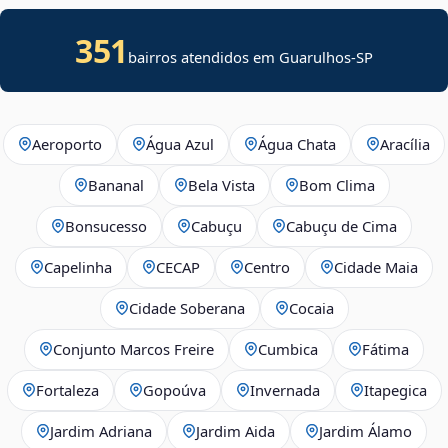
351
bairros atendidos em Guarulhos-SP
Aeroporto
Água Azul
Água Chata
Aracília
Bananal
Bela Vista
Bom Clima
Bonsucesso
Cabuçu
Cabuçu de Cima
Capelinha
CECAP
Centro
Cidade Maia
Cidade Soberana
Cocaia
Conjunto Marcos Freire
Cumbica
Fátima
Fortaleza
Gopoúva
Invernada
Itapegica
Jardim Adriana
Jardim Aida
Jardim Álamo