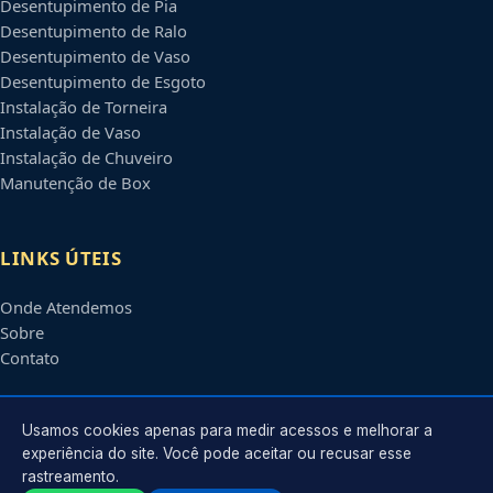
Desentupimento de Pia
Desentupimento de Ralo
Desentupimento de Vaso
Desentupimento de Esgoto
Instalação de Torneira
Instalação de Vaso
Instalação de Chuveiro
Manutenção de Box
LINKS ÚTEIS
Onde Atendemos
Sobre
Contato
CONTATO
Usamos cookies apenas para medir acessos e melhorar a
experiência do site. Você pode aceitar ou recusar esse
rastreamento.
Atendimento em
Guarulhos
-
SP
e regiões parceiras