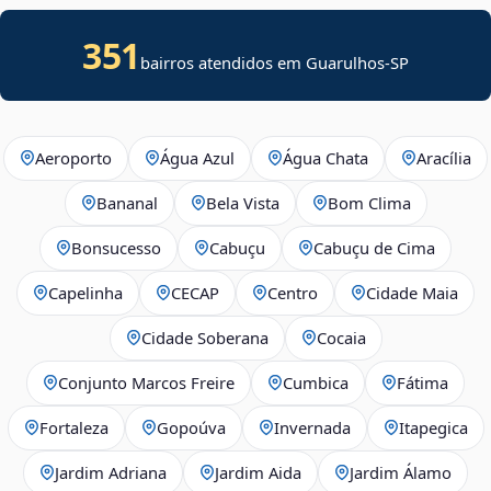
351
bairros atendidos em Guarulhos-SP
Aeroporto
Água Azul
Água Chata
Aracília
Bananal
Bela Vista
Bom Clima
Bonsucesso
Cabuçu
Cabuçu de Cima
Capelinha
CECAP
Centro
Cidade Maia
Cidade Soberana
Cocaia
Conjunto Marcos Freire
Cumbica
Fátima
Fortaleza
Gopoúva
Invernada
Itapegica
Jardim Adriana
Jardim Aida
Jardim Álamo