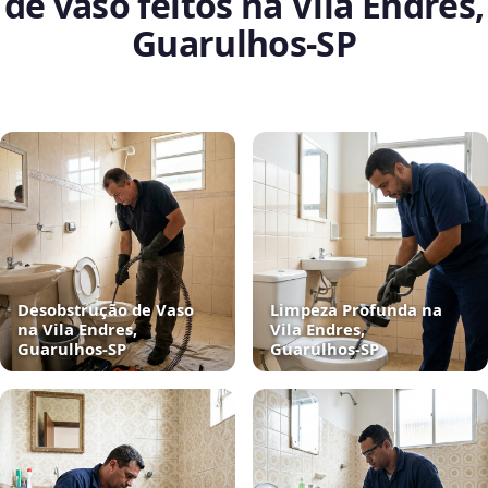
de vaso feitos na Vila Endres,
Guarulhos‑SP
Desobstrução de Vaso
Limpeza Profunda na
na Vila Endres,
Vila Endres,
Guarulhos‑SP
Guarulhos‑SP