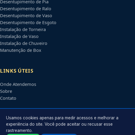
Desentupimento de Pia
Desentupimento de Ralo
Desentupimento de Vaso
Desentupimento de Esgoto
Instalação de Torneira
Instalação de Vaso
Instalação de Chuveiro
Manutenção de Box
LINKS ÚTEIS
Onde Atendemos
Sobre
Contato
CONTATO
Usamos cookies apenas para medir acessos e melhorar a
experiência do site. Você pode aceitar ou recusar esse
rastreamento.
Atendimento em
Guarulhos
-
SP
e regiões parceiras