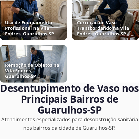
Uso de Equipamento
Correção de Vaso
Profissional na Vila
Transbordando na Vila
Endres, Guarulhos‑SP
Endres, Guarulhos‑SP
Remoção de Objetos na
Vila Endres,
Guarulhos‑SP
Desentupimento de Vaso nos
Principais Bairros de
Guarulhos‑SP
Atendimentos especializados para desobstrução sanitária
nos bairros da cidade de Guarulhos‑SP.