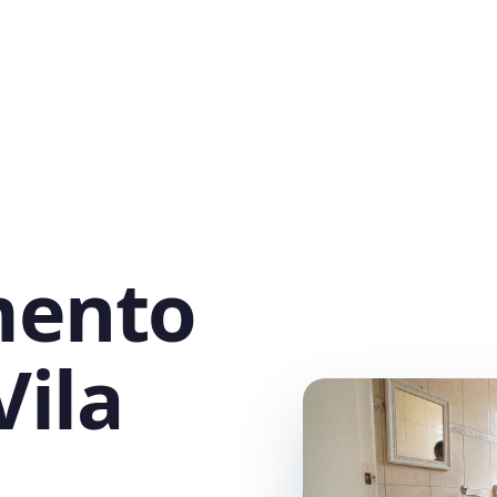
mento
Vila