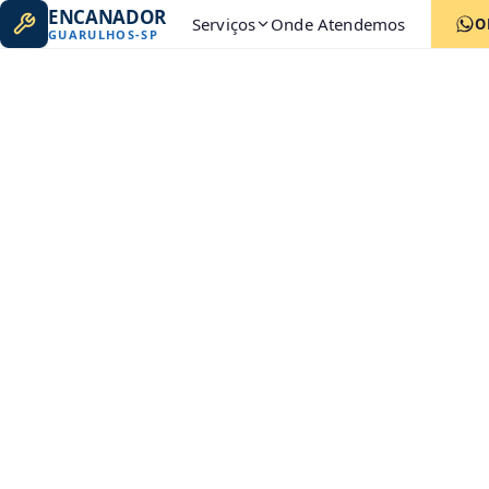
ENCANADOR
Serviços
Onde Atendemos
O
GUARULHOS
-
SP