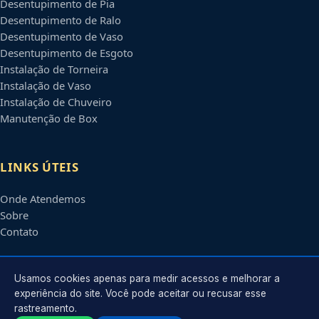
Desentupimento de Pia
Desentupimento de Ralo
Desentupimento de Vaso
Desentupimento de Esgoto
Instalação de Torneira
Instalação de Vaso
Instalação de Chuveiro
Manutenção de Box
LINKS ÚTEIS
Onde Atendemos
Sobre
Contato
CONTATO
Usamos cookies apenas para medir acessos e melhorar a
experiência do site. Você pode aceitar ou recusar esse
rastreamento.
Atendimento em
Guarulhos
-
SP
e regiões parceiras