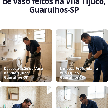
de vaso feitos na Vila Tijuco,
Guarulhos‑SP
Desobstrução de Vaso
Limpeza Profunda na
na Vila Tijuco,
Vila Tijuco,
Guarulhos‑SP
Guarulhos‑SP