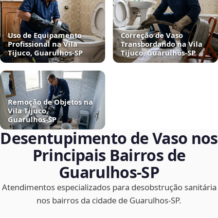
Uso de Equipamento
Correção de Vaso
Profissional na Vila
Transbordando na Vila
Tijuco, Guarulhos‑SP
Tijuco, Guarulhos‑SP
Remoção de Objetos na
Vila Tijuco,
Guarulhos‑SP
Desentupimento de Vaso nos
Principais Bairros de
Guarulhos‑SP
Atendimentos especializados para desobstrução sanitária
nos bairros da cidade de Guarulhos‑SP.