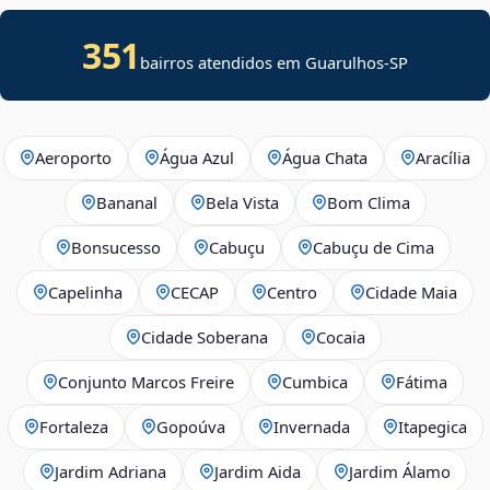
351
bairros atendidos em Guarulhos-SP
Aeroporto
Água Azul
Água Chata
Aracília
Bananal
Bela Vista
Bom Clima
Bonsucesso
Cabuçu
Cabuçu de Cima
Capelinha
CECAP
Centro
Cidade Maia
Cidade Soberana
Cocaia
Conjunto Marcos Freire
Cumbica
Fátima
Fortaleza
Gopoúva
Invernada
Itapegica
Jardim Adriana
Jardim Aida
Jardim Álamo