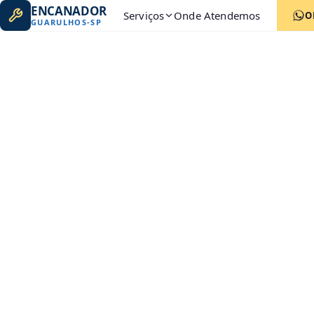
ENCANADOR
Serviços
Onde Atendemos
O
GUARULHOS
-
SP