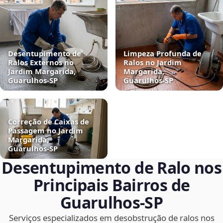
Desentupimento de
Limpeza Profunda de
Ralos Externos no
Ralos no Jardim
Jardim Margarida,
Margarida,
Guarulhos‑SP
Guarulhos‑SP
Correção de Caixas de
Passagem no Jardim
Margarida,
Guarulhos‑SP
Desentupimento de Ralo nos
Principais Bairros de
Guarulhos‑SP
Serviços especializados em desobstrução de ralos nos