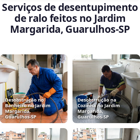
Serviços de desentupimento
de ralo feitos no Jardim
Margarida, Guarulhos‑SP
Desobstrução no
Desobstrução na
Banheiro no Jardim
Cozinha no Jardim
Margarida,
Margarida,
Guarulhos‑SP
Guarulhos‑SP