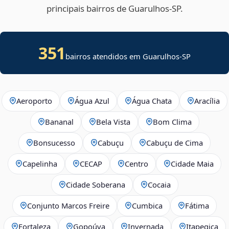
principais bairros de Guarulhos‑SP.
351
bairros atendidos em Guarulhos-SP
Aeroporto
Água Azul
Água Chata
Aracília
Bananal
Bela Vista
Bom Clima
Bonsucesso
Cabuçu
Cabuçu de Cima
Capelinha
CECAP
Centro
Cidade Maia
Cidade Soberana
Cocaia
Conjunto Marcos Freire
Cumbica
Fátima
Fortaleza
Gopoúva
Invernada
Itapegica