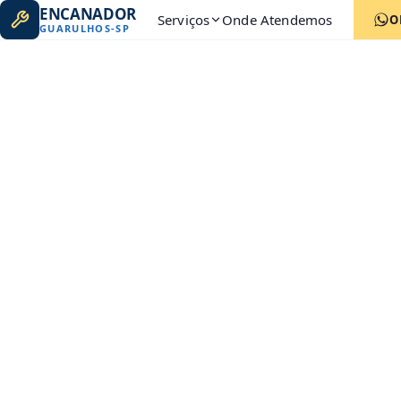
ENCANADOR
Serviços
Onde Atendemos
O
GUARULHOS
-
SP