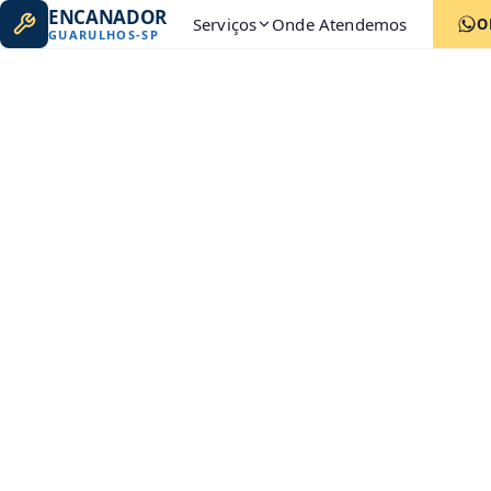
ENCANADOR
Serviços
Onde Atendemos
O
GUARULHOS
-
SP