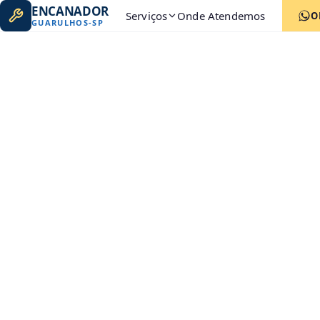
ENCANADOR
Serviços
Onde Atendemos
O
GUARULHOS
-
SP