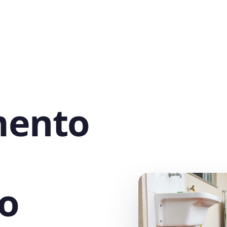
mento
to