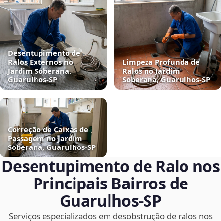
Desentupimento de
Ralos Externos no
Limpeza Profunda de
Jardim Soberana,
Ralos no Jardim
Guarulhos‑SP
Soberana, Guarulhos‑SP
Correção de Caixas de
Passagem no Jardim
Soberana, Guarulhos‑SP
Desentupimento de Ralo nos
Principais Bairros de
Guarulhos‑SP
Serviços especializados em desobstrução de ralos nos