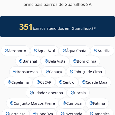
principais bairros de Guarulhos‑SP.
351
bairros atendidos em Guarulhos-SP
Aeroporto
Água Azul
Água Chata
Aracília
Bananal
Bela Vista
Bom Clima
Bonsucesso
Cabuçu
Cabuçu de Cima
Capelinha
CECAP
Centro
Cidade Maia
Cidade Soberana
Cocaia
Conjunto Marcos Freire
Cumbica
Fátima
Fortaleza
Gopoúva
Invernada
Itapegica