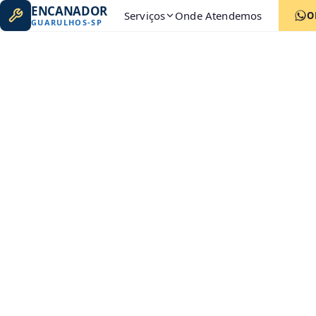
ENCANADOR
Serviços
Onde Atendemos
O
GUARULHOS
-
SP