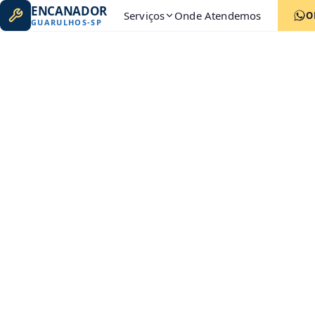
ENCANADOR
Serviços
Onde Atendemos
O
GUARULHOS
-
SP