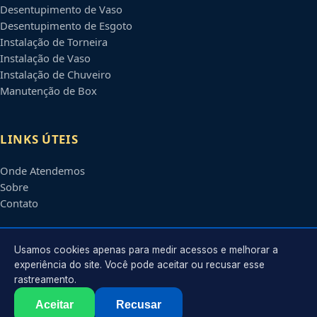
Desentupimento de Vaso
Desentupimento de Esgoto
Instalação de Torneira
Instalação de Vaso
Instalação de Chuveiro
Manutenção de Box
LINKS ÚTEIS
Onde Atendemos
Sobre
Contato
CONTATO
Usamos cookies apenas para medir acessos e melhorar a
experiência do site. Você pode aceitar ou recusar esse
rastreamento.
Atendimento em
Guarulhos
-
SP
e regiões parceiras
contato@encanadoremguarulhos.com.br
Aceitar
Recusar
©
2026
Encanador em
Guarulhos
-
SP
. Todos os direitos reservados.