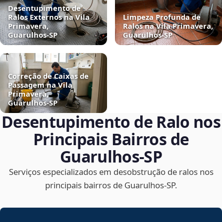
Desentupimento de
Ralos Externos na Vila
Limpeza Profunda de
Primavera,
Ralos na Vila Primavera,
Guarulhos‑SP
Guarulhos‑SP
Correção de Caixas de
Passagem na Vila
Primavera,
Guarulhos‑SP
Desentupimento de Ralo nos
Principais Bairros de
Guarulhos‑SP
Serviços especializados em desobstrução de ralos nos
principais bairros de Guarulhos‑SP.