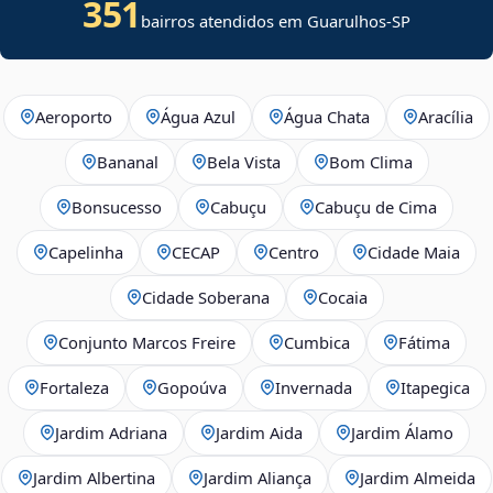
351
bairros atendidos em Guarulhos-SP
Aeroporto
Água Azul
Água Chata
Aracília
Bananal
Bela Vista
Bom Clima
Bonsucesso
Cabuçu
Cabuçu de Cima
Capelinha
CECAP
Centro
Cidade Maia
Cidade Soberana
Cocaia
Conjunto Marcos Freire
Cumbica
Fátima
Fortaleza
Gopoúva
Invernada
Itapegica
Jardim Adriana
Jardim Aida
Jardim Álamo
Jardim Albertina
Jardim Aliança
Jardim Almeida