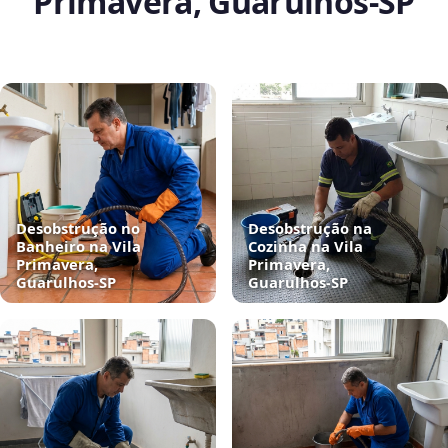
Primavera, Guarulhos‑SP
Desobstrução no
Desobstrução na
Banheiro na Vila
Cozinha na Vila
Primavera,
Primavera,
Guarulhos‑SP
Guarulhos‑SP