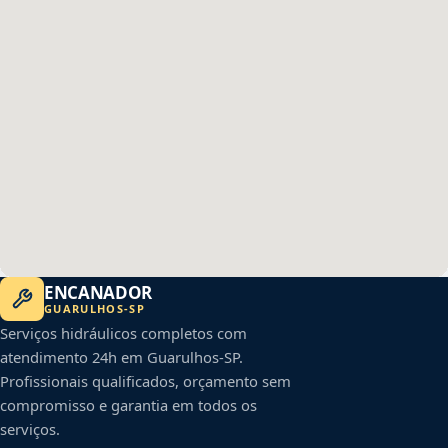
ENCANADOR
GUARULHOS
-
SP
Serviços hidráulicos completos com
atendimento 24h em
Guarulhos
-
SP
.
Profissionais qualificados, orçamento sem
compromisso e garantia em todos os
serviços.