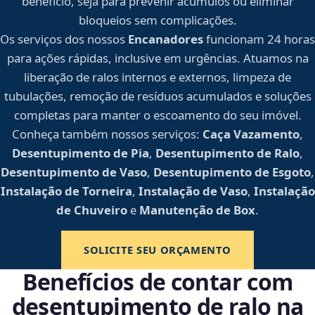
benefício, seja para prevenir acúmulos ou eliminar
bloqueios sem complicações.
Os serviços dos nossos
Encanadores
funcionam 24 horas
para ações rápidas, inclusive em urgências. Atuamos na
liberação de ralos internos e externos, limpeza de
tubulações, remoção de resíduos acumulados e soluções
completas para manter o escoamento do seu imóvel.
Conheça também nossos serviços:
Caça Vazamento
,
Desentupimento de Pia
,
Desentupimento de Ralo
,
Desentupimento de Vaso
,
Desentupimento de Esgoto
,
Instalação de Torneira
,
Instalação de Vaso
,
Instalação
de Chuveiro
e
Manutenção de Box
.
SOLICITE SEU ORÇAMENTO
Benefícios de contar com
desentupimento de ralo na