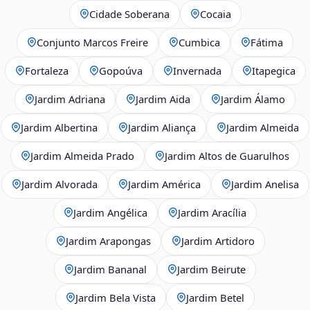
Cidade Soberana
Cocaia
Conjunto Marcos Freire
Cumbica
Fátima
Fortaleza
Gopoúva
Invernada
Itapegica
Jardim Adriana
Jardim Aida
Jardim Álamo
Jardim Albertina
Jardim Aliança
Jardim Almeida
Jardim Almeida Prado
Jardim Altos de Guarulhos
Jardim Alvorada
Jardim América
Jardim Anelisa
Jardim Angélica
Jardim Aracília
Jardim Arapongas
Jardim Artidoro
Jardim Bananal
Jardim Beirute
Jardim Bela Vista
Jardim Betel