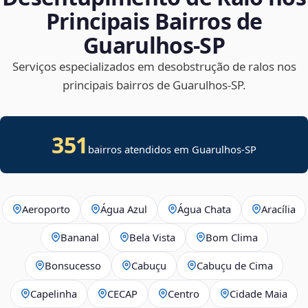
Principais Bairros de
Guarulhos‑SP
Serviços especializados em desobstrução de ralos nos
principais bairros de Guarulhos‑SP.
351
bairros atendidos em Guarulhos-SP
Aeroporto
Água Azul
Água Chata
Aracília
Bananal
Bela Vista
Bom Clima
Bonsucesso
Cabuçu
Cabuçu de Cima
Capelinha
CECAP
Centro
Cidade Maia