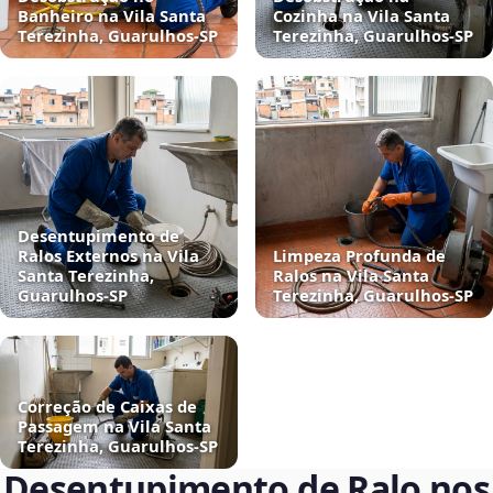
Banheiro na Vila Santa
Cozinha na Vila Santa
Terezinha, Guarulhos‑SP
Terezinha, Guarulhos‑SP
Desentupimento de
Ralos Externos na Vila
Limpeza Profunda de
Santa Terezinha,
Ralos na Vila Santa
Guarulhos‑SP
Terezinha, Guarulhos‑SP
Correção de Caixas de
Passagem na Vila Santa
Terezinha, Guarulhos‑SP
Desentupimento de Ralo nos