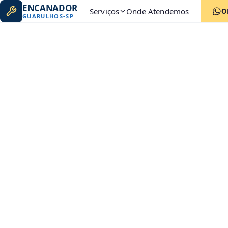
ENCANADOR
Serviços
Onde Atendemos
O
GUARULHOS
-
SP