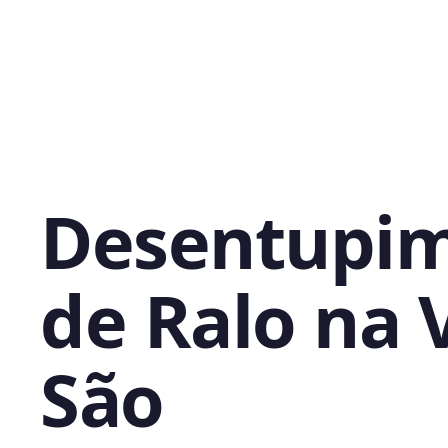
Desentupi
de Ralo na V
São