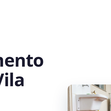
mento
ila