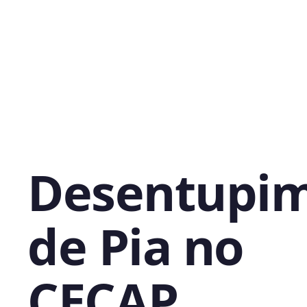
Desentupi
de Pia no
CECAP,