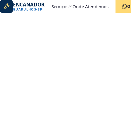
ENCANADOR
Serviços
Onde Atendemos
O
GUARULHOS
-
SP