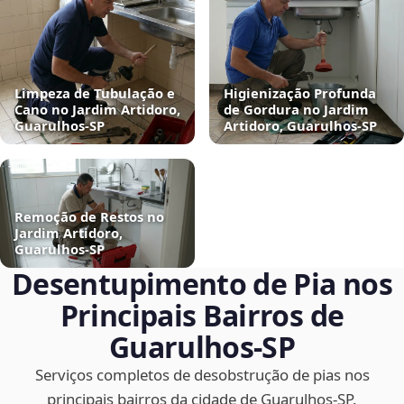
Limpeza de Tubulação e
Higienização Profunda
Cano no Jardim Artidoro,
de Gordura no Jardim
Guarulhos‑SP
Artidoro, Guarulhos‑SP
Remoção de Restos no
Jardim Artidoro,
Guarulhos‑SP
Desentupimento de Pia nos
Principais Bairros de
Guarulhos‑SP
Serviços completos de desobstrução de pias nos
principais bairros da cidade de Guarulhos‑SP.