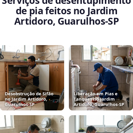
Serviços de desentupimento
de pia feitos no Jardim
Artidoro, Guarulhos‑SP
Desobstrução de Sifão
Liberação em Pias e
no Jardim Artidoro,
Tanques no Jardim
Guarulhos‑SP
Artidoro, Guarulhos‑SP