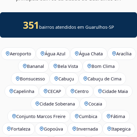
351
bairros atendidos em Guarulhos-SP
Aeroporto
Água Azul
Água Chata
Aracília
Bananal
Bela Vista
Bom Clima
Bonsucesso
Cabuçu
Cabuçu de Cima
Capelinha
CECAP
Centro
Cidade Maia
Cidade Soberana
Cocaia
Conjunto Marcos Freire
Cumbica
Fátima
Fortaleza
Gopoúva
Invernada
Itapegica