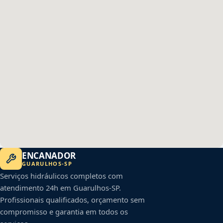
ENCANADOR
GUARULHOS
-
SP
Serviços hidráulicos completos com
atendimento 24h em
Guarulhos
-
SP
.
Profissionais qualificados, orçamento sem
compromisso e garantia em todos os