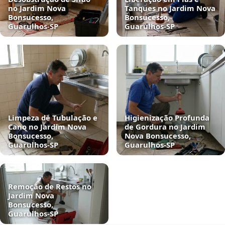
no Jardim Nova
Tanques no Jardim Nova
Bonsucesso,
Bonsucesso,
Guarulhos‑SP
Guarulhos‑SP
Limpeza de Tubulação e
Higienização Profunda
Cano no Jardim Nova
de Gordura no Jardim
Bonsucesso,
Nova Bonsucesso,
Guarulhos‑SP
Guarulhos‑SP
Remoção de Restos no
Jardim Nova
Bonsucesso,
Guarulhos‑SP