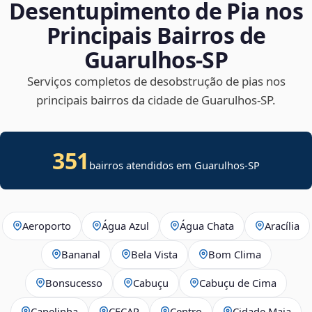
Desentupimento de Pia nos
Principais Bairros de
Guarulhos‑SP
Serviços completos de desobstrução de pias nos
principais bairros da cidade de Guarulhos‑SP.
351
bairros atendidos em Guarulhos-SP
Aeroporto
Água Azul
Água Chata
Aracília
Bananal
Bela Vista
Bom Clima
Bonsucesso
Cabuçu
Cabuçu de Cima
Capelinha
CECAP
Centro
Cidade Maia