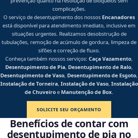
prevenção quanto na resolução de bloqueios sem
complicações.
O serviço de desentupimento dos nossos
Encanadores
está disponível para atendimento imediato, inclusive em
situações urgentes. Realizamos desobstrução de
tubulações, remoção de acúmulo de gordura, limpeza de
sifões e correção de fluxo.
Conheça também nossos serviços:
Caça Vazamento
,
Desentupimento de Pia
,
Desentupimento de Ralo
,
Desentupimento de Vaso
,
Desentupimento de Esgoto
,
Instalação de Torneira
,
Instalação de Vaso
,
Instalação
de Chuveiro
e
Manutenção de Box
.
SOLICITE SEU ORÇAMENTO
Benefícios de contar com
desentupimento de pia no