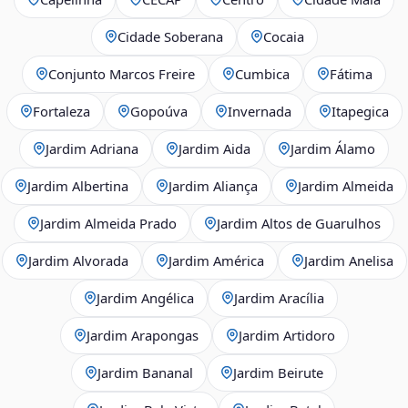
Cidade Soberana
Cocaia
Conjunto Marcos Freire
Cumbica
Fátima
Fortaleza
Gopoúva
Invernada
Itapegica
Jardim Adriana
Jardim Aida
Jardim Álamo
Jardim Albertina
Jardim Aliança
Jardim Almeida
Jardim Almeida Prado
Jardim Altos de Guarulhos
Jardim Alvorada
Jardim América
Jardim Anelisa
Jardim Angélica
Jardim Aracília
Jardim Arapongas
Jardim Artidoro
Jardim Bananal
Jardim Beirute