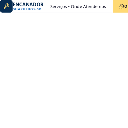
ENCANADOR
Serviços
Onde Atendemos
O
GUARULHOS
-
SP