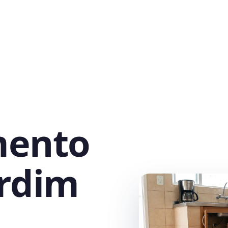
mento
ardim