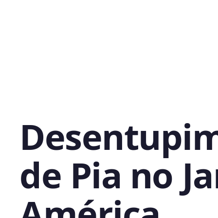
Desentupi
de Pia no J
América,