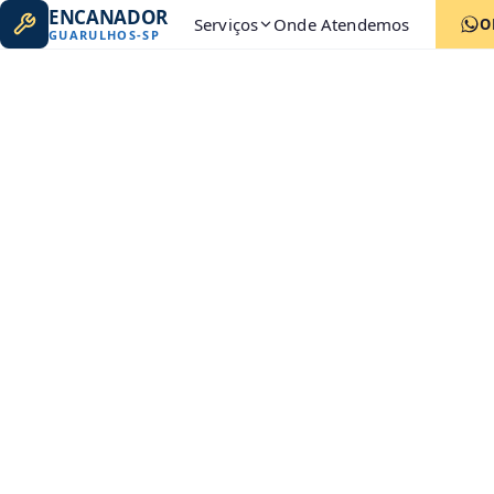
ENCANADOR
Serviços
Onde Atendemos
O
GUARULHOS
-
SP