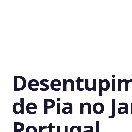
Desentupi
de Pia no J
Portugal,