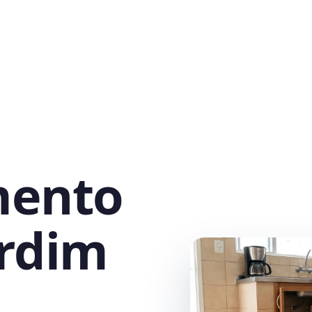
mento
ardim