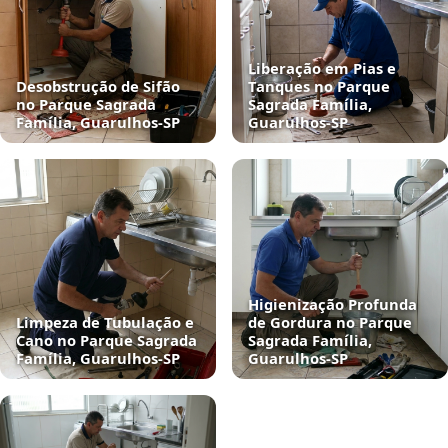
Liberação em Pias e
Desobstrução de Sifão
Tanques no Parque
no Parque Sagrada
Sagrada Família,
Família, Guarulhos‑SP
Guarulhos‑SP
Higienização Profunda
Limpeza de Tubulação e
de Gordura no Parque
Cano no Parque Sagrada
Sagrada Família,
Família, Guarulhos‑SP
Guarulhos‑SP