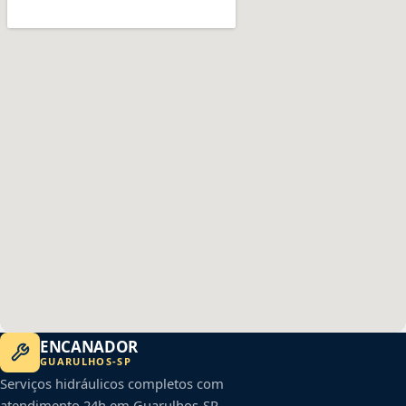
ENCANADOR
GUARULHOS
-
SP
Serviços hidráulicos completos com
atendimento 24h em
Guarulhos
-
SP
.