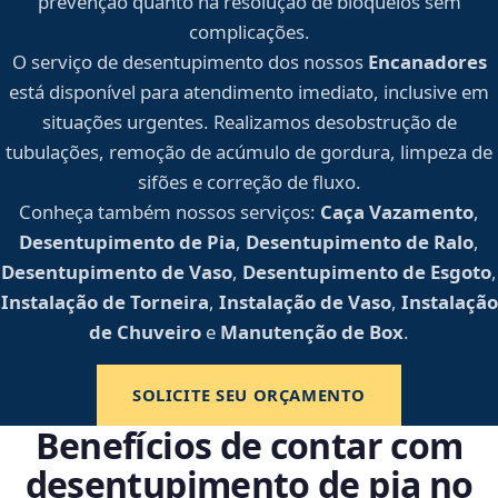
prevenção quanto na resolução de bloqueios sem
complicações.
O serviço de desentupimento dos nossos
Encanadores
está disponível para atendimento imediato, inclusive em
situações urgentes. Realizamos desobstrução de
tubulações, remoção de acúmulo de gordura, limpeza de
sifões e correção de fluxo.
Conheça também nossos serviços:
Caça Vazamento
,
Desentupimento de Pia
,
Desentupimento de Ralo
,
Desentupimento de Vaso
,
Desentupimento de Esgoto
,
Instalação de Torneira
,
Instalação de Vaso
,
Instalação
de Chuveiro
e
Manutenção de Box
.
SOLICITE SEU ORÇAMENTO
Benefícios de contar com
desentupimento de pia no