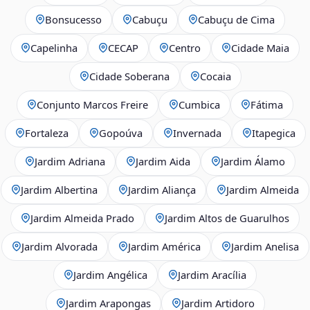
Bonsucesso
Cabuçu
Cabuçu de Cima
Capelinha
CECAP
Centro
Cidade Maia
Cidade Soberana
Cocaia
Conjunto Marcos Freire
Cumbica
Fátima
Fortaleza
Gopoúva
Invernada
Itapegica
Jardim Adriana
Jardim Aida
Jardim Álamo
Jardim Albertina
Jardim Aliança
Jardim Almeida
Jardim Almeida Prado
Jardim Altos de Guarulhos
Jardim Alvorada
Jardim América
Jardim Anelisa
Jardim Angélica
Jardim Aracília
Jardim Arapongas
Jardim Artidoro