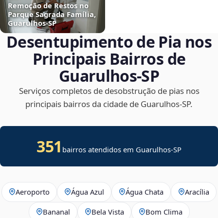
Remoção de Restos no
Parque Sagrada Família,
Guarulhos‑SP
Desentupimento de Pia nos
Principais Bairros de
Guarulhos‑SP
Serviços completos de desobstrução de pias nos
principais bairros da cidade de Guarulhos‑SP.
351
bairros atendidos em Guarulhos-SP
Aeroporto
Água Azul
Água Chata
Aracília
Bananal
Bela Vista
Bom Clima