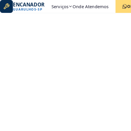
ENCANADOR
Serviços
Onde Atendemos
O
GUARULHOS
-
SP