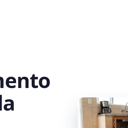
mento
la