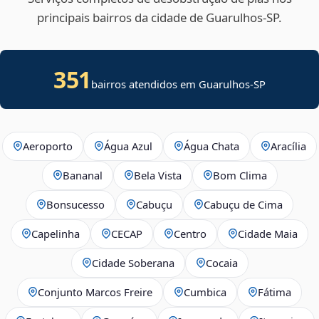
principais bairros da cidade de Guarulhos‑SP.
351
bairros atendidos em Guarulhos-SP
Aeroporto
Água Azul
Água Chata
Aracília
Bananal
Bela Vista
Bom Clima
Bonsucesso
Cabuçu
Cabuçu de Cima
Capelinha
CECAP
Centro
Cidade Maia
Cidade Soberana
Cocaia
Conjunto Marcos Freire
Cumbica
Fátima