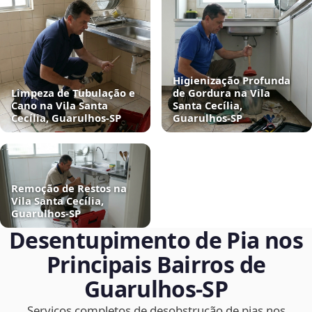
Higienização Profunda
Limpeza de Tubulação e
de Gordura na Vila
Cano na Vila Santa
Santa Cecília,
Cecília, Guarulhos‑SP
Guarulhos‑SP
Remoção de Restos na
Vila Santa Cecília,
Guarulhos‑SP
Desentupimento de Pia nos
Principais Bairros de
Guarulhos‑SP
Serviços completos de desobstrução de pias nos