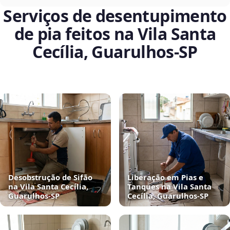
Serviços de desentupimento
de pia feitos na Vila Santa
Cecília, Guarulhos‑SP
Desobstrução de Sifão
Liberação em Pias e
na Vila Santa Cecília,
Tanques na Vila Santa
Guarulhos‑SP
Cecília, Guarulhos‑SP